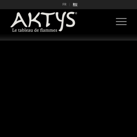
FR
RU